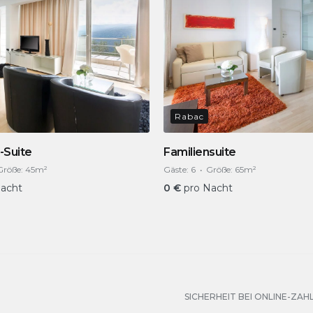
Rabac
-Suite
Familiensuite
Größe:
45m²
Gäste:
6
Größe:
65m²
Nacht
0
€
pro Nacht
SICHERHEIT BEI ONLINE-ZAH